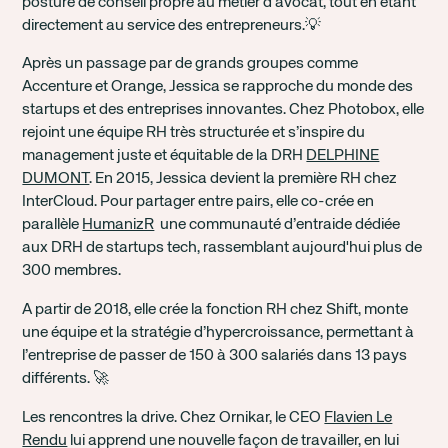
posture de conseil propre au métier d'avocat, tout en étant
directement au service des entrepreneurs.💡
Après un passage par de grands groupes comme
Accenture et Orange, Jessica se rapproche du monde des
startups et des entreprises innovantes. Chez Photobox, elle
rejoint une équipe RH très structurée et s’inspire du
management juste et équitable de la DRH
DELPHINE
DUMONT
. En 2015, Jessica devient la première RH chez
InterCloud. Pour partager entre pairs, elle co-crée en
parallèle
HumanizR
une communauté d’entraide dédiée
aux DRH de startups tech, rassemblant aujourd'hui plus de
300 membres.
A partir de 2018, elle crée la fonction RH chez Shift, monte
une équipe et la stratégie d’hypercroissance, permettant à
l’entreprise de passer de 150 à 300 salariés dans 13 pays
différents. 🚀
Les rencontres la drive. Chez Ornikar, le CEO
Flavien Le
Rendu
lui apprend une nouvelle façon de travailler, en lui