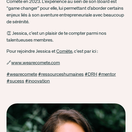
Comète en 2023. L’expérience au sein de son Board est
“game changer” pour elle, lui permettant d’aborder certains
enjeux liés à son aventure entrepreneuriale avec beaucoup
de sérénité.
👏 Jessica, c’est un plaisir de te compter parmi nos
talentueuses membres.
Pour rejoindre Jessica et
Comète
, c’est par ici :
🔗
www.wearecomete.com
#wearecomete
#ressourceshumaines
#DRH
#mentor
#sucess
#inoovation