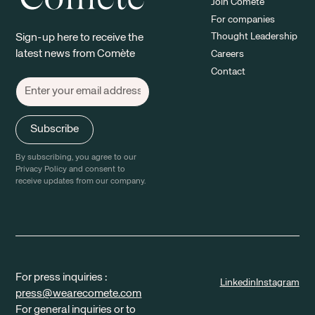
Join Comète
For companies
Thought Leadership
Sign-up here to receive the
latest news from Comète
Careers
Contact
By subscribing, you agree to our
Privacy Policy and consent to
receive updates from our company.
For press inquiries :
Linkedin
Instagram
press@wearecomete.com
For general inquiries or to